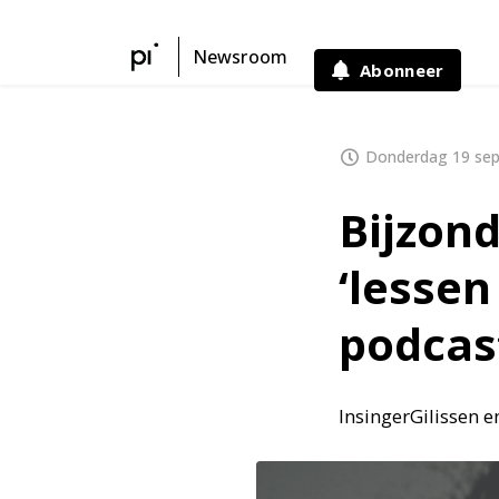
Newsroom
Abonneer
Donderdag 19 sep
Bijzon
‘lessen
podcas
InsingerGilissen 