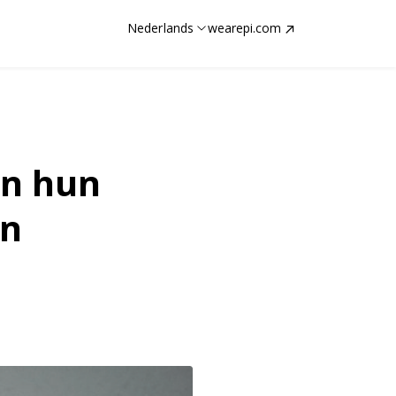
Nederlands
wearepi.com
en hun
in