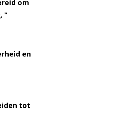
bereid om
g.
erheid en
eiden tot