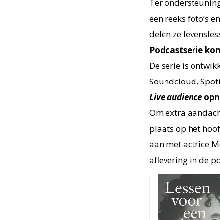
Ter ondersteuning
een reeks foto’s 
delen ze levensles
Podcastserie ko
De serie is ontwi
Soundcloud, Spotif
Live audience
opn
Om extra aandacht
plaats op het hoo
aan met actrice Mo
aflevering in de p