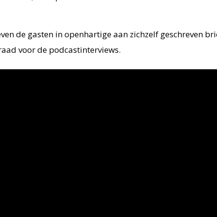
even de gasten in openhartige aan zichzelf geschreven br
aad voor de podcastinterviews.