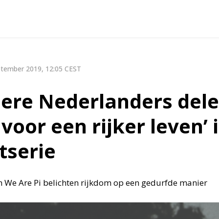
tember 2019, 12:05 CEST
dere Nederlanders del
 voor een rijker leven’ 
tserie
en We Are Pi belichten rijkdom op een gedurfde manier