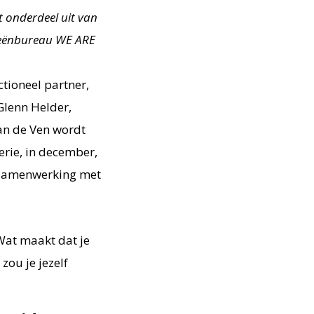
t onderdeel uit van
eeënbureau WE ARE
tioneel partner,
Glenn Helder,
an de Ven wordt
erie, in december,
 samenwerking met
Wat maakt dat je
 zou je jezelf