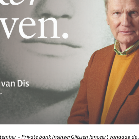
ember – Private bank InsingerGilissen lanceert vandaag de 