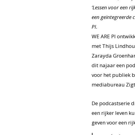
‘Lessen voor een ri
een geïntegreerde
PI.
WE ARE PI ontwikk
met Thijs Lindhout
Zarayda Groenhart
dit najaar een pod
voor het publiek
mediabureau Zigt
De podcastserie dr
een rijker leven ku
geven voor een rij