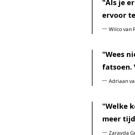
Als je e
ervoor te
Wilco van 
Wees nie
fatsoen.
Adriaan van
Welke ke
meer tij
Zarayda Gr