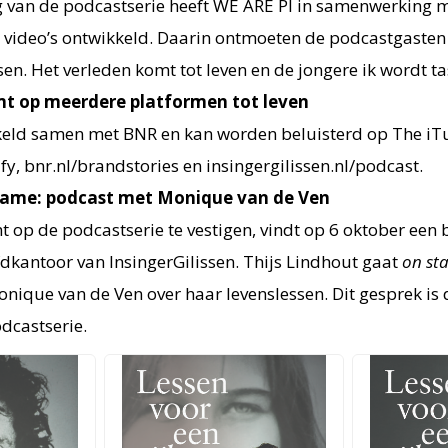
 van de podcastserie heeft WE ARE PI in samenwerking m
en video’s ontwikkeld. Daarin ontmoeten de podcastgasten
sen. Het verleden komt tot leven en de jongere ik wordt t
mt op meerdere platformen tot leven
kkeld samen met BNR en kan worden beluisterd op The iTu
y, bnr.nl/brandstories en insingergilissen.nl/podcast.
ame: podcast met Monique van de Ven
 op de podcastserie te vestigen, vindt op 6 oktober een 
fdkantoor van InsingerGilissen. Thijs Lindhout gaat
on st
nique van de Ven over haar levenslessen. Dit gesprek is 
odcastserie.