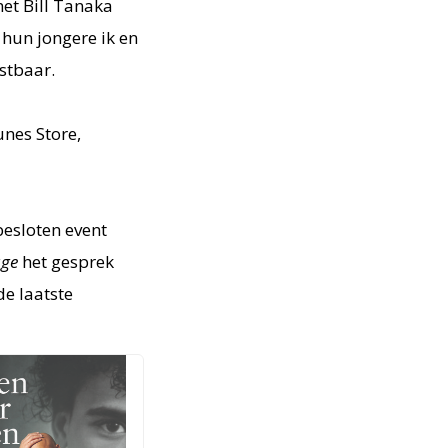
et Bill Tanaka
 hun jongere ik en
astbaar.
nes Store,
besloten event
age
het gesprek
de laatste